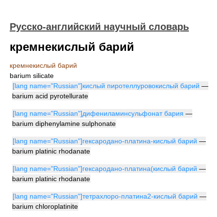
Русско-английский научный словарь
кремнекислый барий
кремнекислый барий
barium silicate
[lang name="Russian"]кислый пиротеллуровокислый барий
—
barium acid pyrotellurate
[lang name="Russian"]дифениламинсульфонат бария
—
barium diphenylamine sulphonate
[lang name="Russian"]гексародано-платина-кислый барий
—
barium platinic rhodanate
[lang name="Russian"]гексародано-платина(кислый барий
—
barium platinic rhodanate
[lang name="Russian"]тетрахлоро-платина2-кислый барий
—
barium chloroplatinite